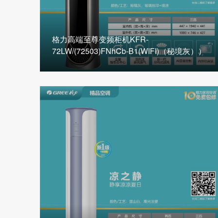
格力高端至尊变频柜机KFR-
72LW/(72503)FNhCb-B1(WIFI)（秘境灰））