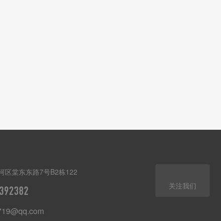
区棠东东路7号B2栋122
关注我们
392382
719@qq.com