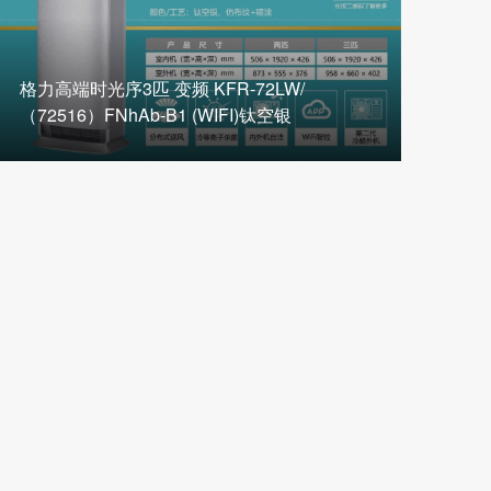
格力高端时光序3匹 变频 KFR-72LW/
（72516）FNhAb-B1 (WIFI)钛空银