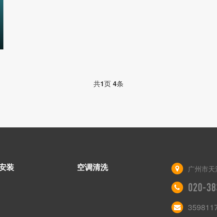
共
1
页
4
条
安装
空调清洗
广州市天河
020-38
359811