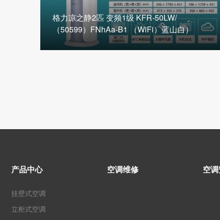
格力凉之静2匹 变频1级 KFR-50LW/
（50599）FNhAa-B1 （WiFi）蓝山白）
产品中心
空调维修
空调
挂壁式空调
立柜式空调